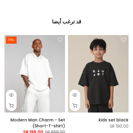
قد ترغب أيضا
-70%
t
Modern Man Charm - Set
kids set black
)
(Short-T-shirt)
190.00 SR
R
199.00 SR
658.00 SR