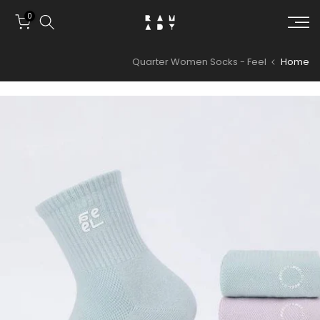
Skip to conten
0
Quarter Women Socks - Feel
Home