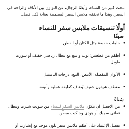
تبحث كثير من النساء، وأيضًا الرجال، عن التوازن بين الأناقة والراحة في
السفر، وهذا ما تحققه ملابس السفر المصممة بعناية لكل فصل.
أولًا تنسيقات ملابس سفر للنساء
صيفًا
خامات خفيفة مثل الكتان أو القطن.
أطقم من قطعتين: توب واسع مع بنطال رياضي خفيف أو شورت
طويل.
الألوان المفضلة: الأبيض، البيج، درجات الباستيل.
معطف شيفون خفيف يُضاف كطبقة عملية وأنيقة.
شتاءً
من الافضل ان تتكوّن
ملابس السفر للنساء
من سويت شيرت وبنطال
قطني سميك أو هودي وجاكيت مبطّن.
يفضل الإعتماد على أطقم ملابس سفر بلون موحد مع إيشارب أو