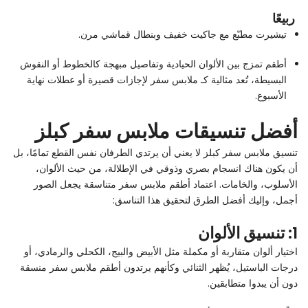
ربيعًا
تيشيرت مطبّع مع جاكيت خفيف وبنطال قماشي مرن.
أطقم تمزج بين الألوان الحيادية وتفاصيل مبهجة كالخطوط أو النقوش
البسيطة، تُعد مثالية كـ ملابس سفر لإجازات قصيرة أو عطلات نهاية
الأسبوع.
أفضل تنسيقات ملابس سفر كبلز
تنسيق ملابس سفر كبلز لا يعني أن يرتدي الطرفان نفس القطع تمامًا، بل
أن يكون هناك انسجام بصري وذوقي في الإطلالة، من حيث الألوان،
الأسلوب، والخامات. اعتماد أطقم ملابس سفر متناسقة يجعل الصور
أجمل، وإليك أفضل الطرق لتحقيق هذا التناسق:
1: تنسيق الألوان
اختيار ألوان متقاربة أو مكملة مثل الأبيض والبيج، الكحلي والرمادي، أو
درجات الباستيل، يُظهر الثنائي وكأنهم يرتدون أطقم ملابس سفر منسقة
دون أن يبدوا متطابقين.