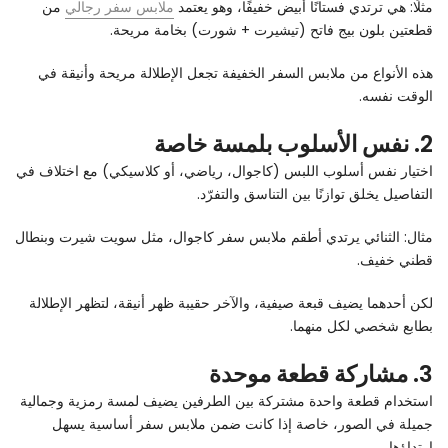
مثلًا: هي ترتدي فستانًا أبيض خفيفًا، وهو يعتمد
ملابس سفر رجالي
من
قطعتين بلون بيج فاتح (تيشيرت + شورت) بخامة مريحة.
هذه الأنواع من ملابس السفر الخفيفة تجعل الإطلالة مريحة وأنيقة في
الوقت نفسه.
2. نفس الأسلوب بلمسة خاصة
اختيار نفس أسلوب اللبس (كاجوال، رياضي، أو كلاسيكي) مع اختلاف في
التفاصيل يخلق توازنًا بين التناسق والتفرّد.
مثال: الثنائي يرتدي أطقم ملابس سفر كاجوال، مثل سويت شيرت وبنطال
قطني خفيف.
لكن أحدهما يضيف قبعة صيفية، والآخر حقيبة ظهر أنيقة، لتظهر الإطلالة
بطابع شخصي لكل منهما.
3. مشاركة قطعة موحدة
استخدام قطعة واحدة مشتركة بين الطرفين يضيف لمسة رمزية وجمالية
جميلة في الصور، خاصة إذا كانت ضمن ملابس سفر أساسية يسهل
ارتداؤها.