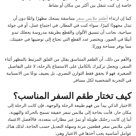
خاصة إن كنت تتنقل بين أكثر من مكان أو نشاط.
كما إن ارتداء
أطقم ملابس سفر
متناسقة يمنحك مظهرًا واثقًا دون أن
تبذل مجهودًا كبيرًا، سواء كنت في المطار، في اجتماع عمل، أو في جولة
سياحية، بجانب أن تنسيق الألوان والقطع بطريقة مدروسة يجعلك تبدو
أنيقًا في الصور، ويختصر عدد القطع التي تحتاج إلى توضيبها في حقيبتك،
مما يوفر مساحة ووزنًا.
والأهم من ذلك، أن الطقم المتناسق يقلل من القلق المرتبط بالمظهر أثناء
السفر، ويجعل تركيزك بالكامل على الاستمتاع بالرحلة، لا على التفاصيل
الصغيرة. فهو لا يحقق فقط التوازن البصري، بل يضيف نوعًا من الانسيابية
في التجربة الشخصية لكل مسافر.
كيف تختار طقم السفر المناسب؟
الاختيار الذكي يبدأ من فهم طبيعة الرحلة والوجهة، فإن كانت الرحلة إلى
مكان حار، فأنت بحاجة إلى ملابس سفر خفيفة تسمح بالحركة والتهوية،
أما إن كانت رحلتك طويلة أو تمرّ عبر مطارات متعددة، فالأفضل الاعتماد
على ملابس سفر قطعتين مرنة وسهلة التعديل حسب الحاجة، لذلك هناك
عوامل أساسية يجب أخذها في الاعتبار وهى: