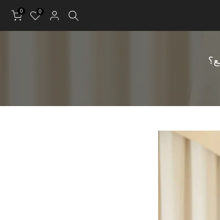
0
0
ع؟