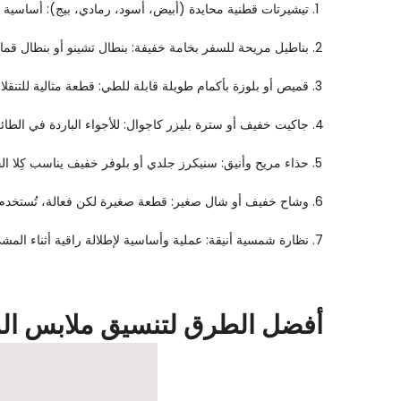
تيشيرتات قطنية محايدة (أبيض، أسود، رمادي، بيج): أساسية
بناطيل مريحة للسفر بخامة خفيفة: بنطال تشينو أو بنطال ق
قميص أو بلوزة بأكمام طويلة قابلة للطي: قطعة مثالية للتنقلات
جاكيت خفيف أو سترة بليزر كاجوال: للأجواء الباردة في الطائ
حذاء مريح وأنيق: سنيكرز جلدي أو بلوفر خفيف يناسب كِلا ال
وشاح خفيف أو شال صغير: قطعة صغيرة لكن فعالة، تُستخدم 
نظارة شمسية أنيقة: عملية وأساسية لإطلالة راقية أثناء المشي
أفضل الطرق لتنسيق ملابس ال