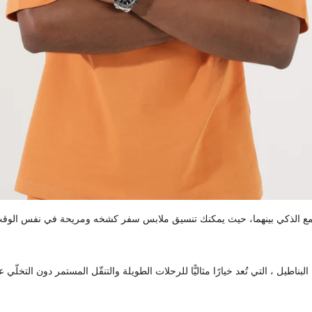
ل الجمع الذكي بينهما، حيث يمكنك تنسيق ملابس سفر كشخه ومريحة في نفس الو
لبناطيل ، التي تُعد خيارًا مثاليًّا للرحلات الطويلة والتنقّل المستمر دون التخلّي