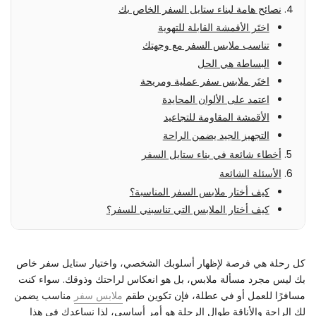
نصائح هامة لبناء ستايل السفر الخاص بك
اختَر الأقمشة القابلة للتهوية
تناسب ملابس السفر مع وجهتك
البساطة هي الحل
اختَر ملابس سفر عملية ومريحة
اعتمد على الألوان المحايدة
الأقمشة المقاومة للتجاعيد
التجهيز الجيد يضمن الراحة
أخطاء شائعة في بناء ستايل السفر
الأسئلة الشائعة
كيف أختار ملابس السفر المناسبة؟
كيف أختار الملابس التي تناسبني للسفر؟
كل رحلة هي فرصة لإظهار أسلوبك الشخصي، واختيار ستايل سفر خاص
بك ليس مجرد مسألة ملابس، بل هو انعكاس لراحتك وذوقك. سواء كنت
مسافرًا للعمل أو في عطلة، فإن تكوين طقم
ملابس سفر
مناسب يضمن
لك الراحة والأناقة طوال الرحلة هو أمر أساسي، لذا نساعدك في هذا